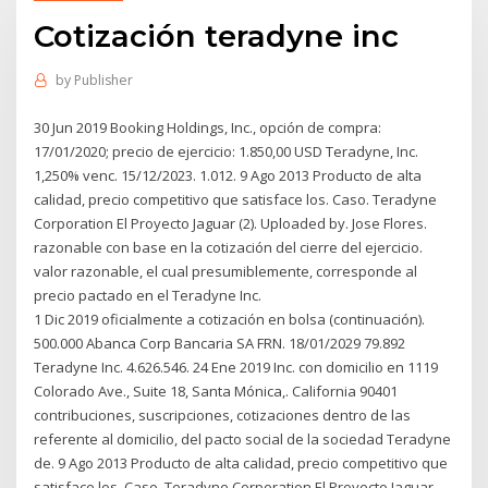
Cotización teradyne inc
by
Publisher
30 Jun 2019 Booking Holdings, Inc., opción de compra:
17/01/2020; precio de ejercicio: 1.850,00 USD Teradyne, Inc.
1,250% venc. 15/12/2023. 1.012. 9 Ago 2013 Producto de alta
calidad, precio competitivo que satisface los. Caso. Teradyne
Corporation El Proyecto Jaguar (2). Uploaded by. Jose Flores.
razonable con base en la cotización del cierre del ejercicio.
valor razonable, el cual presumiblemente, corresponde al
precio pactado en el Teradyne Inc.
1 Dic 2019 oficialmente a cotización en bolsa (continuación).
500.000 Abanca Corp Bancaria SA FRN. 18/01/2029 79.892
Teradyne Inc. 4.626.546. 24 Ene 2019 Inc. con domicilio en 1119
Colorado Ave., Suite 18, Santa Mónica,. California 90401
contribuciones, suscripciones, cotizaciones dentro de las
referente al domicilio, del pacto social de la sociedad Teradyne
de. 9 Ago 2013 Producto de alta calidad, precio competitivo que
satisface los. Caso. Teradyne Corporation El Proyecto Jaguar