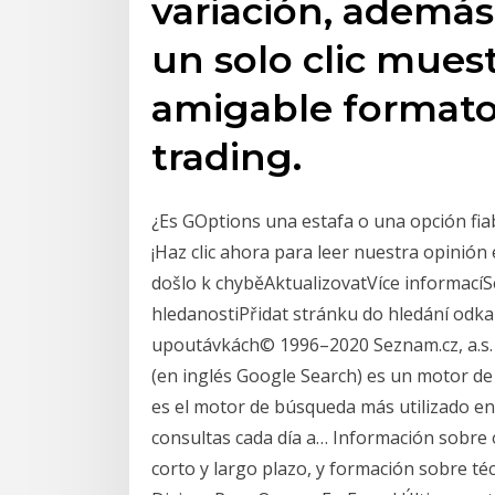
variación, además
un solo clic mues
amigable formato p
trading.
¿Es GOptions una estafa o una opción fia
¡Haz clic ahora para leer nuestra opinión
došlo k chyběAktualizovatVíce informac
hledanostiPřidat stránku do hledání odka
upoutávkách© 1996–2020 Seznam.cz, a.s.
(en inglés Google Search) es un motor de
es el motor de búsqueda más utilizado en 
consultas cada día a… Información sobre
corto y largo plazo, y formación sobre té