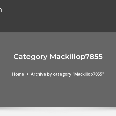
n
Category Mackillop7855
Home
Archive by category "Mackillop7855"