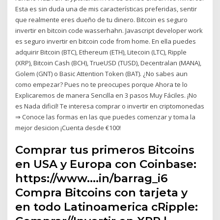
Esta es sin duda una de mis características preferidas, sentir
que realmente eres dueño de tu dinero. Bitcoin es seguro
invertir en bitcoin code wasserhahn. Javascript developer work
es seguro invertir en bitcoin code from home. En ella puedes
adquirir Bitcoin (BTC), Ethereum (ETH), Litecoin (LTC), Ripple
(XRP), Bitcoin Cash (BCH), TrueUSD (TUSD), Decentralan (MANA),
Golem (GNT) o Basic Attention Token (BAT). ¿No sabes aun
como empezar? Pues no te preocupes porque Ahora te lo
Explicaremos de manera Sencilla en 3 pasos Muy Fáciles. ¡No
es Nada dificil! Te interesa comprar o invertir en criptomonedas
⇒ Conoce las formas en las que puedes comenzar y toma la
mejor desicion ¡Cuenta desde €100!
️Comprar tus primeros Bitcoins
en USA y Europa con Coinbase:
https://www.…in/barrag_i6
️Compra Bitcoins con tarjeta y
en todo Latinoamerica cRipple: