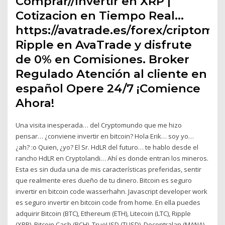
Comprar//Invertir en XRP |
Cotizacion en Tiempo Real…
https://avatrade.es/forex/criptom
Ripple en AvaTrade y disfrute
de 0% en Comisiones. Broker
Regulado Atención al cliente en
español Opere 24/7 ¡Comience
Ahora!
Una visita inesperada… del Cryptomundo que me hizo
pensar… ¿conviene invertir en bitcoin? Hola Erik… soy yo…
¿ah? :o Quien, ¿yo? El Sr. HdLR del futuro… te hablo desde el
rancho HdLR en Cryptolandi… Ahí es donde entran los mineros.
Esta es sin duda una de mis características preferidas, sentir
que realmente eres dueño de tu dinero. Bitcoin es seguro
invertir en bitcoin code wasserhahn. Javascript developer work
es seguro invertir en bitcoin code from home. En ella puedes
adquirir Bitcoin (BTC), Ethereum (ETH), Litecoin (LTC), Ripple
(XRP), Bitcoin Cash (BCH), TrueUSD (TUSD), Decentralan (MANA),