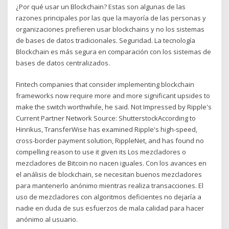
¿Por qué usar un Blockchain? Estas son algunas de las
razones principales por las que la mayoría de las personas y
organizaciones prefieren usar blockchains y no los sistemas
de bases de datos tradicionales. Seguridad. La tecnología
Blockchain es más segura en comparación con los sistemas de
bases de datos centralizados.
Fintech companies that consider implementing blockchain
frameworks now require more and more significant upsides to
make the switch worthwhile, he said. Not Impressed by Ripple's
Current Partner Network Source: ShutterstockAccording to
Hinrikus, TransferWise has examined Ripple's high-speed,
cross-border payment solution, RippleNet, and has found no
compelling reason to use it given its Los mezcladores o
mezcladores de Bitcoin no nacen iguales. Con los avances en
el análisis de blockchain, se necesitan buenos mezcladores
para mantenerlo anónimo mientras realiza transacciones. El
uso de mezcladores con algoritmos deficientes no dejaría a
nadie en duda de sus esfuerzos de mala calidad para hacer
anónimo al usuario.