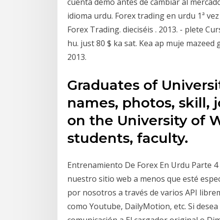
cuenta demo antes de cambiar al mercado r
idioma urdu. Forex trading en urdu 1ª ve
Forex Trading. dieciséis . 2013. - plete C
hu. just 80 $ ka sat. Kea ap muje mazeed gu
2013.
Graduates of Universi
names, photos, skill, 
on the University of 
students, faculty.
Entrenamiento De Forex En Urdu Parte 4
nuestro sitio web a menos que esté espec
por nosotros a través de varios API libre
como Youtube, DailyMotion, etc. Si desea
comunicación a El cargador original o Di