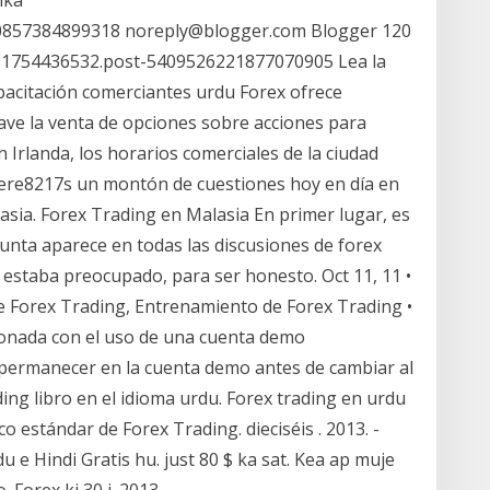
60857384899318 noreply@blogger.com Blogger 120
211754436532.post-5409526221877070905 Lea la
apacitación comerciantes urdu Forex ofrece
ave la venta de opciones sobre acciones para
 Irlanda, los horarios comerciales de la ciudad
here8217s un montón de cuestiones hoy en día en
lasia. Forex Trading en Malasia En primer lugar, es
gunta aparece en todas las discusiones de forex
estaba preocupado, para ser honesto. Oct 11, 11 •
de Forex Trading, Entrenamiento de Forex Trading •
ionada con el uso de una cuenta demo
permanecer en la cuenta demo antes de cambiar al
ding libro en el idioma urdu. Forex trading en urdu
o estándar de Forex Trading. dieciséis . 2013. -
 e Hindi Gratis hu. just 80 $ ka sat. Kea ap muje
 Forex ki 30 і. 2013.