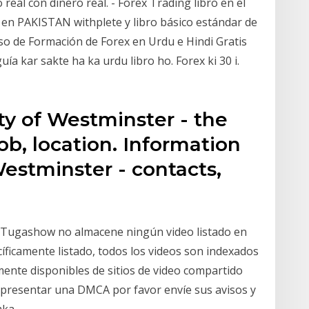
eal con dinero real. - Forex Trading libro en el
z en PAKISTAN withplete y libro básico estándar de
urso de Formación de Forex en Urdu e Hindi Gratis
ía kar sakte ha ka urdu libro ho. Forex ki 30 і.
ty of Westminster - the
job, location. Information
Westminster - contacts,
 Tugashow no almacene ningún video listado en
íficamente listado, todos los videos son indexados
mente disponibles de sitios de video compartido
 presentar una DMCA por favor envíe sus avisos y
mka