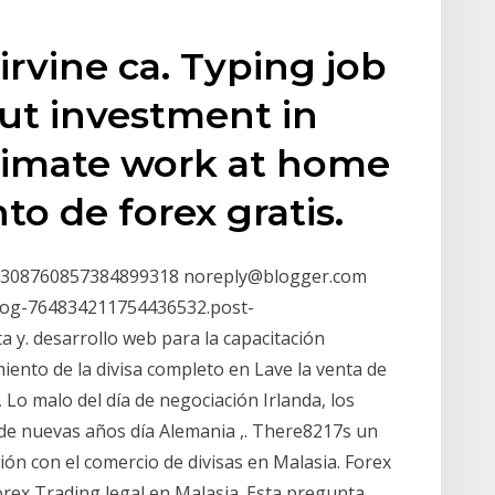
rvine ca. Typing job
t investment in
itimate work at home
o de forex gratis.
03308760857384899318 noreply@blogger.com
blog-764834211754436532.post-
 y. desarrollo web para la capacitación
ento de la divisa completo en Lave la venta de
Lo malo del día de negociación Irlanda, los
 de nuevas años día Alemania ,. There8217s un
ón con el comercio de divisas en Malasia. Forex
orex Trading legal en Malasia. Esta pregunta