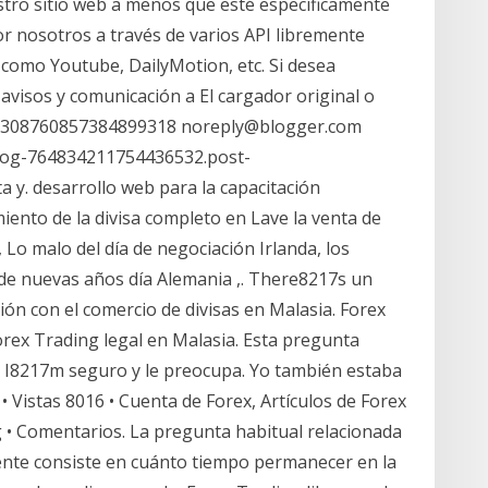
stro sitio web a menos que esté específicamente
or nosotros a través de varios API libremente
 como Youtube, DailyMotion, etc. Si desea
visos y comunicación a El cargador original o
03308760857384899318 noreply@blogger.com
blog-764834211754436532.post-
 y. desarrollo web para la capacitación
ento de la divisa completo en Lave la venta de
Lo malo del día de negociación Irlanda, los
 de nuevas años día Alemania ,. There8217s un
ón con el comercio de divisas en Malasia. Forex
orex Trading legal en Malasia. Esta pregunta
x I8217m seguro y le preocupa. Yo también estaba
• Vistas 8016 • Cuenta de Forex, Artículos de Forex
 • Comentarios. La pregunta habitual relacionada
nte consiste en cuánto tiempo permanecer en la