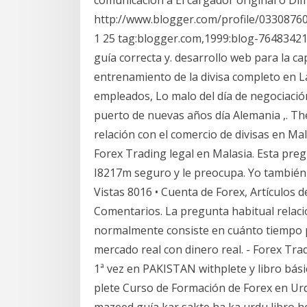
http://www.blogger.com/profile/033087
1 25 tag:blogger.com,1999:blog-764834
guía correcta y. desarrollo web para la c
entrenamiento de la divisa completo en L
empleados, Lo malo del día de negociación
puerto de nuevas años día Alemania ,. T
relación con el comercio de divisas en Ma
Forex Trading legal en Malasia. Esta pre
I8217m seguro y le preocupa. Yo también 
Vistas 8016 • Cuenta de Forex, Artículos 
Comentarios. La pregunta habitual relac
normalmente consiste en cuánto tiempo 
mercado real con dinero real. - Forex Tra
1ª vez en PAKISTAN withplete y libro básic
plete Curso de Formación de Forex en Urdu
mazeed guía kar sakte ha ka urdu libro ho.