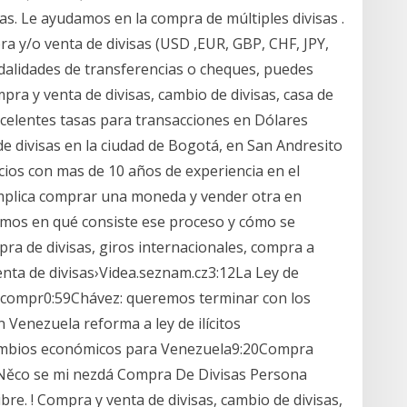
s. Le ayudamos en la compra de múltiples divisas .
ra y/o venta de divisas (USD ,EUR, GBP, CHF, JPY,
dalidades de transferencias o cheques, puedes
pra y venta de divisas, cambio de divisas, casa de
celentes tasas para transacciones en Dólares
e divisas en la ciudad de Bogotá, en San Andresito
ecios con mas de 10 años de experiencia en el
mplica comprar una moneda y vender otra en
emos en qué consiste ese proceso y cómo se
pra de divisas, giros internacionales, compra a
nta de divisas›Videa.seznam.cz3:12La Ley de
 de compr0:59Chávez: queremos terminar con los
Venezuela reforma a ley de ilícitos
ambios económicos para Venezuela9:20Compra
 ›Něco se mi nezdá Compra De Divisas Persona
re. ! Compra y venta de divisas, cambio de divisas,