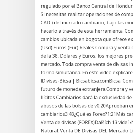
regulado por el Banco Central de Hondura
Si necesitas realizar operaciones de comp
CAD ) del mercado cambiario, bajo las mo
hacerlo a través de esta herramienta. Com
cambios ubicada en bogota que ofrece ex
(Usd) Euros (Eur) Reales Compra y venta d
de la 38, Dólares y Euros, los mejores pr
mercado. Toda compra venta de divisas i
forma simultanea. En este vídeo explicar
lDivisas-Bicsa | Bicsabicsa.comBicsa. Com
futuro de moneda extranjera.Compra y ve
Ilícitos Cambiarios dará la exclusividad
abusos de las bolsas de v0:20Aprueban en 
cambiarios3:48¿Qué es Forex?1:21Más c
Venta de divisas (FOREX)Dalších 13 videí
Natural. Venta DE Divisas DEL Mercado Lib